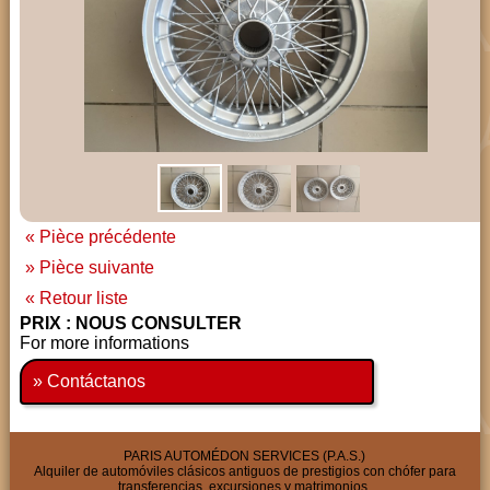
« Pièce précédente
» Pièce suivante
« Retour liste
PRIX : NOUS CONSULTER
For more informations
» Contáctanos
PARIS AUTOMÉDON SERVICES (P.A.S.)
Alquiler de automóviles clásicos antiguos de prestigios con chófer para
transferencias, excursiones y matrimonios.