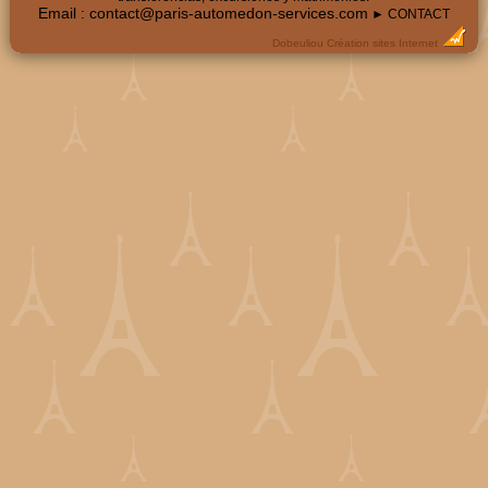
Email :
contact@paris-automedon-services.com
► CONTACT
Dobeuliou
Création sites Internet