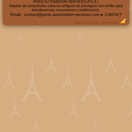
PARIS AUTOMÉDON SERVICES (P.A.S.)
Alquiler de automóviles clásicos antiguos de prestigios con chófer para
transferencias, excursiones y matrimonios.
Email :
contact@paris-automedon-services.com
► CONTACT
Dobeuliou
Création sites Internet