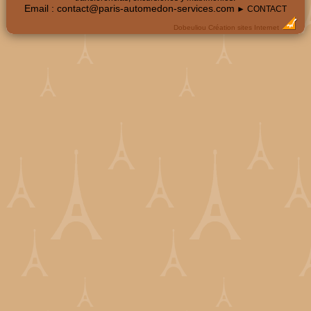
Email :
contact@paris-automedon-services.com
► CONTACT
Dobeuliou
Création sites Internet