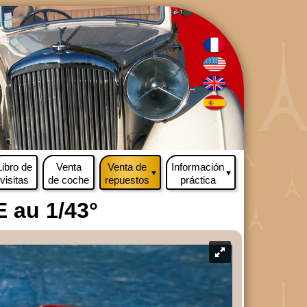
Libro de
Venta
Venta de
Información
▼
▼
visitas
de coche
repuestos
práctica
 au 1/43°