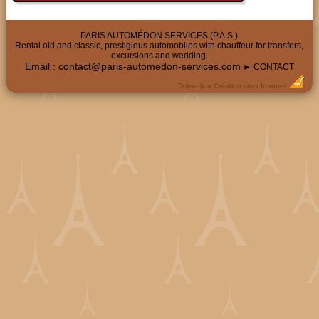
PARIS AUTOMÉDON SERVICES (P.A.S.)
Rental old and classic, prestigious automobiles with chauffeur for transfers,
excursions and wedding.
Email :
contact@paris-automedon-services.com
► CONTACT
Dobeuliou
Création sites Internet