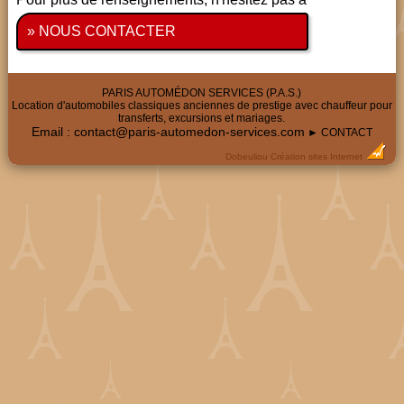
» NOUS CONTACTER
PARIS AUTOMÉDON SERVICES (P.A.S.)
Location d'automobiles classiques anciennes de prestige avec chauffeur pour
transferts, excursions et mariages.
Email :
contact@paris-automedon-services.com
► CONTACT
Dobeuliou
Création sites Internet