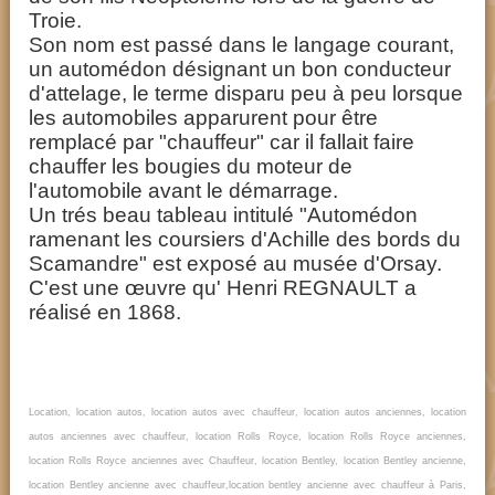
Troie.
Son nom est passé dans le langage courant,
un automédon désignant un bon conducteur
d'attelage, le terme disparu peu à peu lorsque
les automobiles apparurent pour être
remplacé par "chauffeur" car il fallait faire
chauffer les bougies du moteur de
l'automobile avant le démarrage.
Un trés beau tableau intitulé "Automédon
ramenant les coursiers d'Achille des bords du
Scamandre" est exposé au musée d'Orsay.
C'est une œuvre qu' Henri REGNAULT a
réalisé en 1868.
Location, location autos, location autos avec chauffeur, location autos anciennes, location
autos anciennes avec chauffeur, location Rolls Royce, location Rolls Royce anciennes,
location Rolls Royce anciennes avec Chauffeur, location Bentley, location Bentley ancienne,
location Bentley ancienne avec chauffeur,​location bentley ancienne avec chauffeur à Paris,