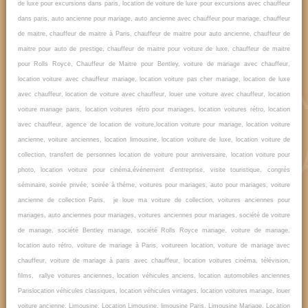
de luxe pour excursions dans paris, location de voiture de luxe pour excursions avec chauffeur
dans paris, auto ancienne pour mariage, auto ancienne avec chauffeur pour mariage, chauffeur
de maitre, chauffeur de maitre à Paris, chauffeur de maitre pour auto ancienne, chauffeur de
maitre pour auto de prestige, chauffeur de maitre pour voiture de luxe, chauffeur de maitre
pour Rolls Royce, Chauffeur de Maitre pour Bentley, voiture de mariage avec chauffeur,
location voiture avec chauffeur mariage, location voiture pas cher mariage, location de luxe
avec chauffeur, location de voiture avec chauffeur, louer une voiture avec chauffeur, location
voiture mariage paris, location voitures rétro pour mariages, location voitures rétro, location
avec chauffeur, agence de location de voiture,location voiture pour mariage, location voiture
ancienne, voiture anciennes, location limousine, location voiture de luxe, location voiture de
collection, transfert de personnes location de voiture pour anniversaire, location voiture pour
photo, location voiture pour cinéma,événement d'entreprise, visite touristique, congrés
séminaire, soirée privée, soirée à théme, voitures pour mariages, auto pour mariages, voiture
ancienne de collection Paris, je loue ma voiture de collection, voitures anciennes pour
mariages, auto anciennes pour mariages, voitures anciennes pour mariages, société de voiture
de mariage, société Bentley mariage, société Rolls Royce mariage, voiture de mariage,
location auto rétro, voiture de mariage à Paris, voitureen location, voiture de mariage avec
chauffeur, voiture de mariage à paris avec chauffeur, location voitures cinéma, télévision,
films, rallye voitures anciennes, location véhicules anciens, location automobiles anciennes
Parislocation véhicules classiques, location véhicules vintages, location voitures mariage, louer
voiture ancienne, Limousine, Location Limousine, limousine Paris, Limousine Mariage, Location