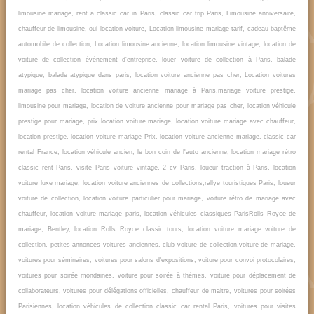
limousine mariage, rent a classic car in Paris, classic car trip Paris, Limousine anniversaire,
chauffeur de limousine, oui location voiture, Location limousine mariage tarif, cadeau baptême
automobile de collection, Location limousine ancienne, location limousine vintage, location de
voiture de collection événement d'entreprise, louer voiture de collection à Paris, balade
atypique, balade atypique dans paris, location voiture ancienne pas cher, Location voitures
mariage pas cher, location voiture ancienne mariage à Paris,mariage voiture prestige,
limousine pour mariage, location de voiture ancienne pour mariage pas cher, location véhicule
prestige pour mariage, prix location voiture mariage, location voiture mariage avec chauffeur,
location prestige, location voiture mariage Prix, location voiture ancienne mariage, classic car
rental France, location véhicule ancien, le bon coin de l'auto ancienne, location mariage rétro
classic rent Paris, visite Paris voiture vintage, 2 cv Paris, loueur traction à Paris, location
voiture luxe mariage, location voiture anciennes de collections,rallye touristiques Paris, loueur
voiture de collection, location voiture particulier pour mariage, voiture rétro de mariage avec
chauffeur, location voiture mariage paris, location véhicules classiques ParisRolls Royce de
mariage, Bentley, location Rolls Royce classic tours, location voiture mariage voiture de
collection, petites annonces voitures anciennes, club voiture de collection,
voiture de mariage,
voitures pour séminaires, voitures pour salons d'expositions, voiture pour convoi protocolaires,
voitures pour soirée mondaines, voiture pour soirée à thémes, voiture pour déplacement de
collaborateurs, voitures pour délégations officielles, chauffeur de maitre, voitures pour soirées
Parisiennes, location véhicules de collection classic car rental Paris, voitures pour visites