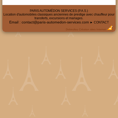
PARIS AUTOMÉDON SERVICES (P.A.S.)
Location d'automobiles classiques anciennes de prestige avec chauffeur pour
transferts, excursions et mariages.
Email :
contact@paris-automedon-services.com
► CONTACT
Dobeuliou
Création sites Internet