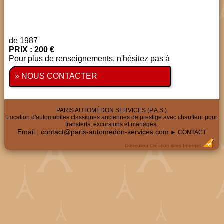
de 1987
PRIX : 200 €
Pour plus de renseignements, n'hésitez pas à
» NOUS CONTACTER
PARIS AUTOMÉDON SERVICES (P.A.S.)
Location d'automobiles classiques anciennes de prestige avec chauffeur pour
transferts, excursions et mariages.
Email :
contact@paris-automedon-services.com
► CONTACT
Dobeuliou
Création sites Internet