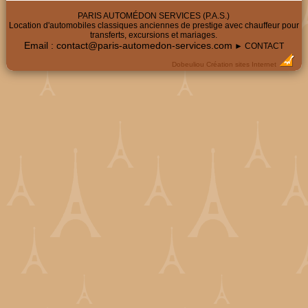
PARIS AUTOMÉDON SERVICES (P.A.S.)
Location d'automobiles classiques anciennes de prestige avec chauffeur pour
transferts, excursions et mariages.
Email :
contact@paris-automedon-services.com
► CONTACT
Dobeuliou
Création sites Internet