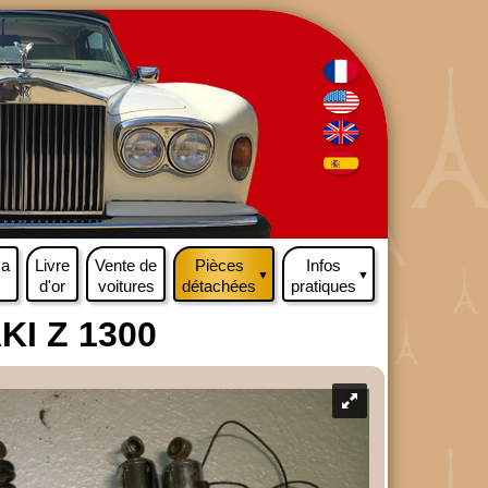
ma
Livre
Vente de
Pièces
Infos
▼
▼
d'or
voitures
détachées
pratiques
KI Z 1300