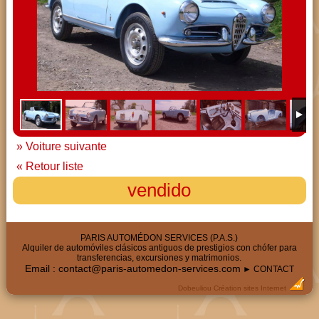
» Voiture suivante
« Retour liste
vendido
PARIS AUTOMÉDON SERVICES (P.A.S.)
Alquiler de automóviles clásicos antiguos de prestigios con chófer para
transferencias, excursiones y matrimonios.
Email :
contact@paris-automedon-services.com
► CONTACT
Dobeuliou
Création sites Internet