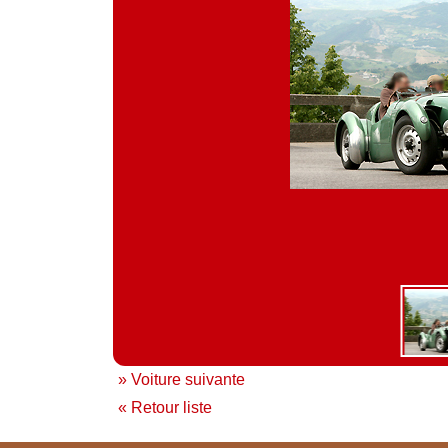
» Voiture suivante
« Retour liste