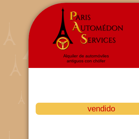
Alquiler de automóviles
antiguos con chófer
vendido