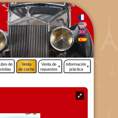
Libro de
Venta
Venta de
Información
▼
▼
visitas
de coche
repuestos
práctica