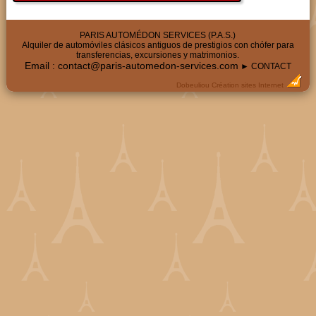
PARIS AUTOMÉDON SERVICES (P.A.S.)
Alquiler de automóviles clásicos antiguos de prestigios con chófer para
transferencias, excursiones y matrimonios.
Email :
contact@paris-automedon-services.com
► CONTACT
Dobeuliou
Création sites Internet