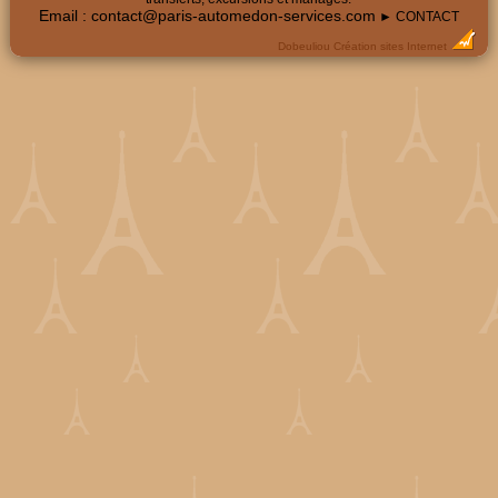
Email :
contact@paris-automedon-services.com
► CONTACT
Dobeuliou
Création sites Internet