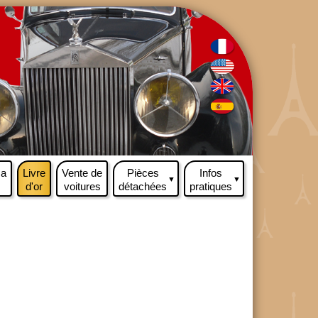
ma
Livre
Vente de
Pièces
Infos
▼
▼
d'or
voitures
détachées
pratiques