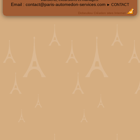
Email :
contact@paris-automedon-services.com
► CONTACT
Dobeuliou
Création sites Internet