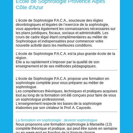
Ecole de Sophrologie Provence Alpes
Côte d'Azur
L'école de Sophrologie P.A.C.A., soucieuse des règles
déontologiques et légales de l’exercice de la sophrologie,
vous apportera également les connaissances nécessaires sur
les plans juridiques, fiscaux, sociaux et administratifs. Les
cours de cadre légal étant complémentaires au métier de
Sophrologue et indispensables pour commencer votre
nouvelle activité dans les meilleures conditions.
L’école de Sophrologie P.A.C.A. est la plus grande école de la
région.
Elle a su rapidement s’imposer par la qualité de son
enseignement et de ses méthodes pédagogiques.
L'école de Sophrologie P.A.C.A. propose une formation en
sophrologie complète pour vous préparer au métier de
sophrologue.
Les compétences théoriques, techniques et pratiques acquises
tout au long de la formation ont été conçues pour faire de vous
un sophrologue professionnel.
L'enseignement respecte les bases de la sophrologie
élaborées par son créateur le Prof. A. Caycedo.
La formation en sophrologie : devenir sophrologue
Nous proposons une formation sophrologie à Marseille (13)
complète théorique et pratique, qui peut être suivie en semaine
ou en week-end en fonction de la formule choisie.