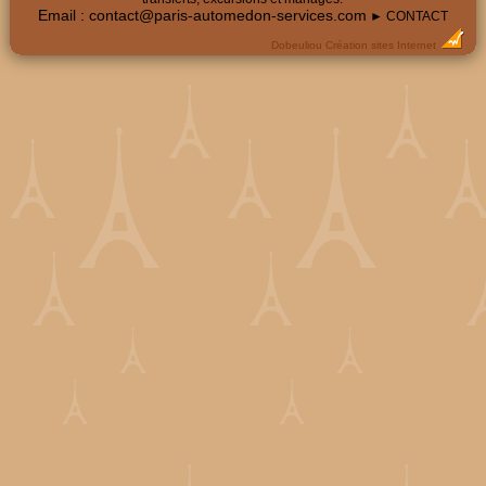
Email :
contact@paris-automedon-services.com
► CONTACT
Dobeuliou
Création sites Internet