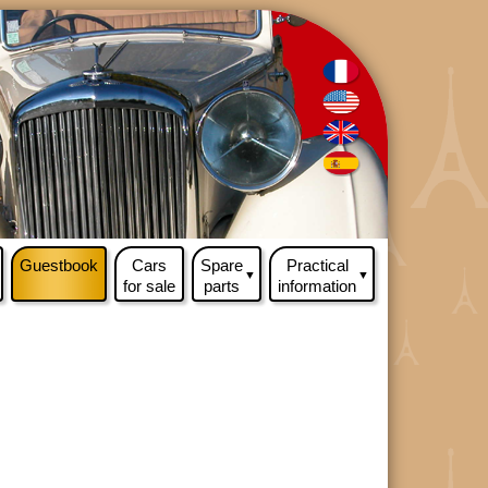
Guestbook
Cars
Spare
Practical
▼
▼
for sale
parts
information